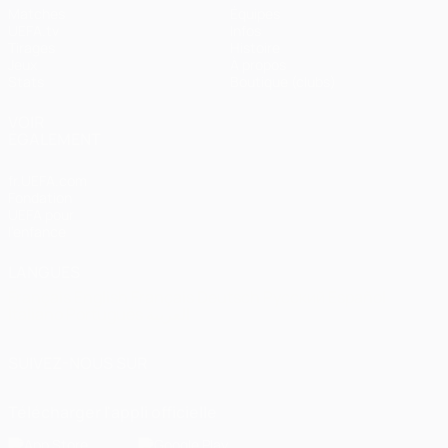
Matches
Équipes
UEFA.tv
Infos
Tirages
Histoire
Jeux
À propos
Stats
Boutique (clubs)
VOIR
ÉGALEMENT
fr.UEFA.com
Fondation
UEFA pour
l'enfance
LANGUES
Français
English
Français
Deutsch
Русский
Español
Italiano
Português
العربية
SUIVEZ-NOUS SUR
Télécharger l'appli officielle