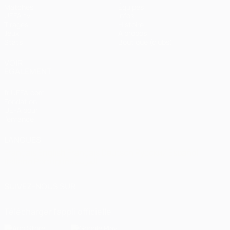
Matches
Équipes
UEFA.tv
Infos
Tirages
Histoire
Jeux
À propos
Stats
Boutique (clubs)
VOIR
ÉGALEMENT
fr.UEFA.com
Fondation
UEFA pour
l'enfance
LANGUES
Français
English
Français
Deutsch
Русский
Español
Italiano
Português
العربية
SUIVEZ-NOUS SUR
Télécharger l'appli officielle