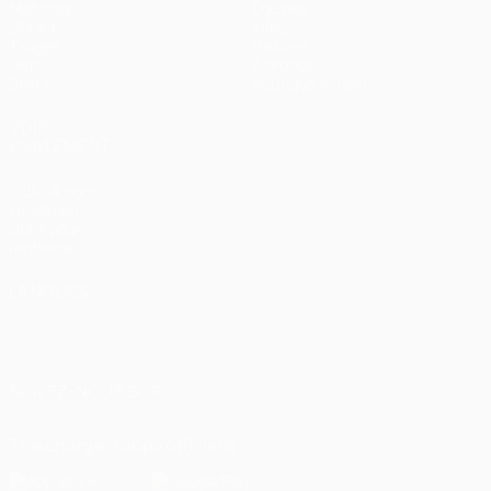
Matches
Équipes
UEFA.tv
Infos
Tirages
Histoire
Jeux
À propos
Stats
Boutique (clubs)
VOIR
ÉGALEMENT
fr.UEFA.com
Fondation
UEFA pour
l'enfance
LANGUES
Français
English
Français
Deutsch
Русский
Español
Italiano
Português
العربية
SUIVEZ-NOUS SUR
Télécharger l'appli officielle