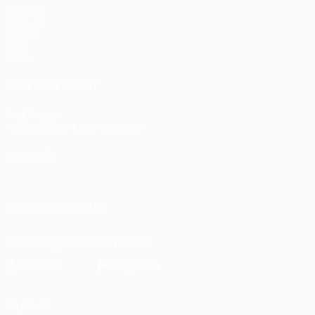
Matches
UEFA.tv
Tirages
Jeux
Stats
VOIR ÉGALEMENT
fr.UEFA.com
Fondation UEFA pour l'enfance
LANGUES
Français
English
Français
Deutsch
Русский
Español
Italiano
SUIVEZ-NOUS SUR
Télécharger l'appli officielle
Vie privée