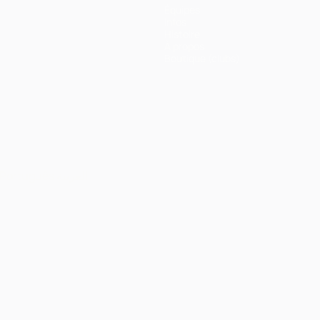
Équipes
Infos
Histoire
À propos
Boutique (clubs)
Português
العربية