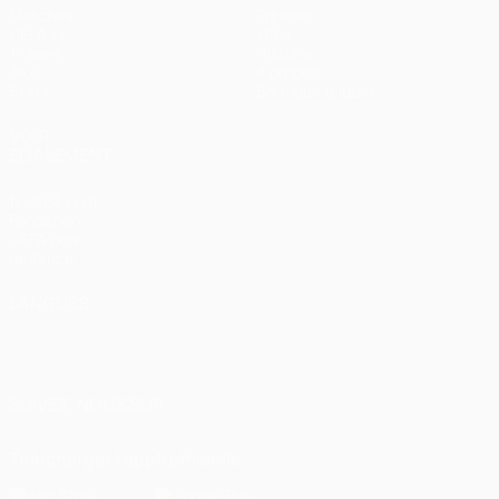
Matches
Équipes
UEFA.tv
Infos
Tirages
Histoire
Jeux
À propos
Stats
Boutique (clubs)
VOIR
ÉGALEMENT
fr.UEFA.com
Fondation
UEFA pour
l'enfance
LANGUES
Français
English
Français
Deutsch
Русский
Español
Italiano
Português
العربية
SUIVEZ-NOUS SUR
Télécharger l'appli officielle