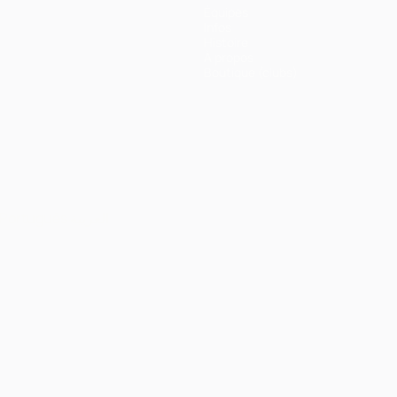
Équipes
Infos
Histoire
À propos
Boutique (clubs)
Português
العربية