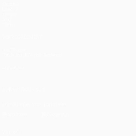
Matches
UEFA.tv
Tirages
Jeux
Stats
VOIR ÉGALEMENT
fr.UEFA.com
Fondation UEFA pour l'enfance
LANGUES
Français
English
Français
Deutsch
Русский
Español
Italiano
SUIVEZ-NOUS SUR
Télécharger l'appli officielle
Vie privée