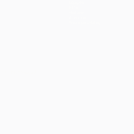
Équipes
Infos
Histoire
À propos
Boutique (clubs)
Português
العربية