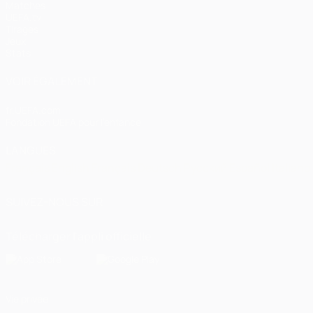
Matches
UEFA.tv
Tirages
Jeux
Stats
VOIR ÉGALEMENT
fr.UEFA.com
Fondation UEFA pour l'enfance
LANGUES
Français
English
Français
Deutsch
Русский
Español
Italiano
SUIVEZ-NOUS SUR
Télécharger l'appli officielle
Vie privée