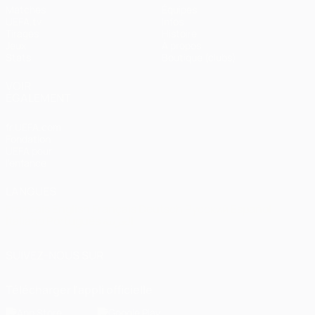
Matches
Équipes
UEFA.tv
Infos
Tirages
Histoire
Jeux
À propos
Stats
Boutique (clubs)
VOIR
ÉGALEMENT
fr.UEFA.com
Fondation
UEFA pour
l'enfance
LANGUES
Français
English
Français
Deutsch
Русский
Español
Italiano
Português
العربية
SUIVEZ-NOUS SUR
Télécharger l'appli officielle