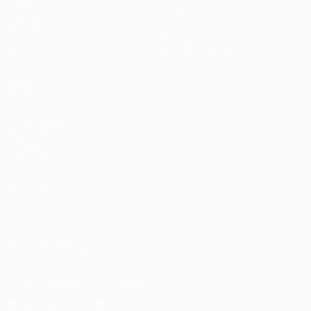
Matches
Équipes
UEFA.tv
Infos
Tirages
Histoire
Jeux
À propos
Stats
Boutique (clubs)
VOIR
ÉGALEMENT
fr.UEFA.com
Fondation
UEFA pour
l'enfance
LANGUES
Français
English
Français
Deutsch
Русский
Español
Italiano
Português
العربية
SUIVEZ-NOUS SUR
Télécharger l'appli officielle