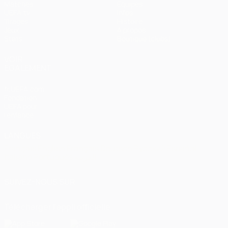
Matches
Équipes
UEFA.tv
Infos
Tirages
Histoire
Jeux
À propos
Stats
Boutique (clubs)
VOIR
ÉGALEMENT
fr.UEFA.com
Fondation
UEFA pour
l'enfance
LANGUES
Français
English
Français
Deutsch
Русский
Español
Italiano
Português
العربية
SUIVEZ-NOUS SUR
Télécharger l'appli officielle