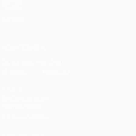
UEFA pour
l'enfance
LANGUES
Français
English
Français
Deutsch
Русский
Español
Italiano
Português
العربية
SUIVEZ-NOUS SUR
Télécharger l'appli officielle
Vie privée
Conditions d'utilisation
Politique de cookies
Paramètres des cookies