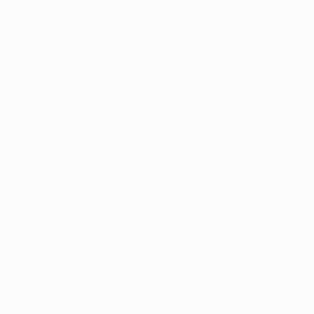
14/5/1994 (32)
Statistiques clés
Voir toutes les stats
2
159
Matches joués
Minutes jouées
79,5 moy. par match
0
1
Buts
Cartons jaunes
0,5 moy. par match
0
Cartons rouges