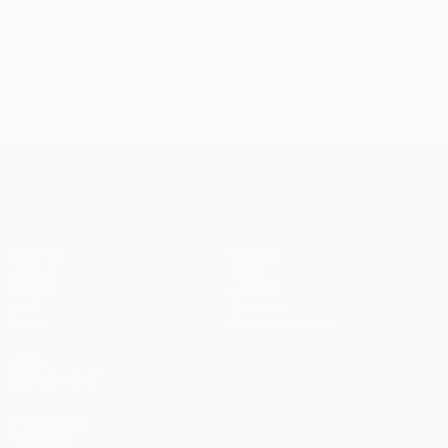
UEFA Champions League
Matches
Équipes
UEFA.tv
Infos
Tirages
Histoire
Jeux
À propos
Stats
Boutique (clubs)
VOIR
ÉGALEMENT
fr.UEFA.com
Fondation