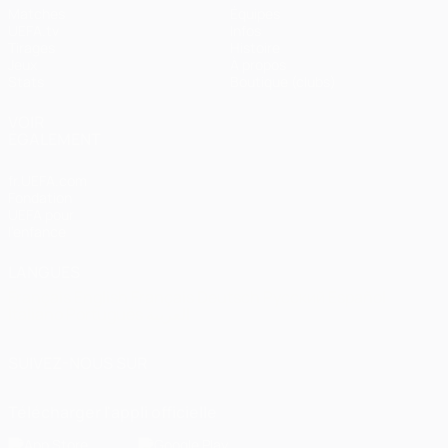
Matches
Équipes
UEFA.tv
Infos
Tirages
Histoire
Jeux
À propos
Stats
Boutique (clubs)
VOIR
ÉGALEMENT
fr.UEFA.com
Fondation
UEFA pour
l'enfance
LANGUES
Français
English
Français
Deutsch
Русский
Español
Italiano
Português
العربية
SUIVEZ-NOUS SUR
Télécharger l'appli officielle