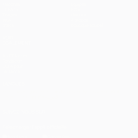
Matches
Équipes
UEFA.tv
Infos
Tirages
Histoire
Jeux
À propos
Stats
Boutique (clubs)
VOIR
ÉGALEMENT
fr.UEFA.com
Fondation
UEFA pour
l'enfance
LANGUES
Français
English
Français
Deutsch
Русский
Español
Italiano
Português
العربية
SUIVEZ-NOUS SUR
Télécharger l'appli officielle