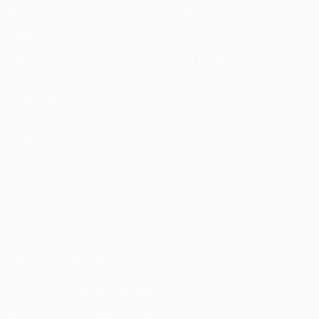
Matches
Équipes
UEFA.tv
Infos
Tirages
Histoire
Jeux
À propos
Stats
Boutique (clubs)
VOIR
ÉGALEMENT
fr.UEFA.com
Fondation
UEFA pour
l'enfance
LANGUES
Français
English
Français
Deutsch
Русский
Español
Italiano
Português
العربية
SUIVEZ-NOUS SUR
Télécharger l'appli officielle