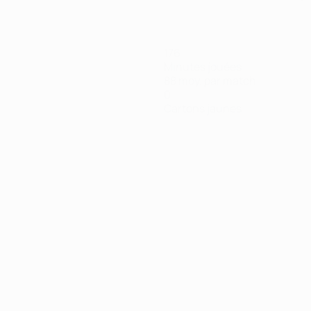
176
Minutes jouées
88 moy. par match
0
Cartons jaunes