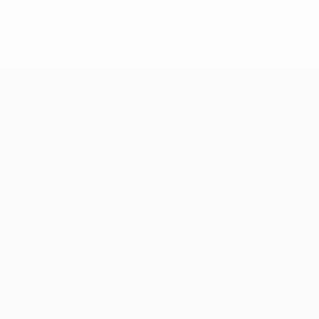
UEFA Champions League
Matches
UEFA.tv
Tirages
Jeux
Stats
VOIR ÉGALEMENT
fr.UEFA.com
Fondation UEFA pour l'enfance
LANGUES
Français
English
Français
Deutsch
Русский
Español
Italiano