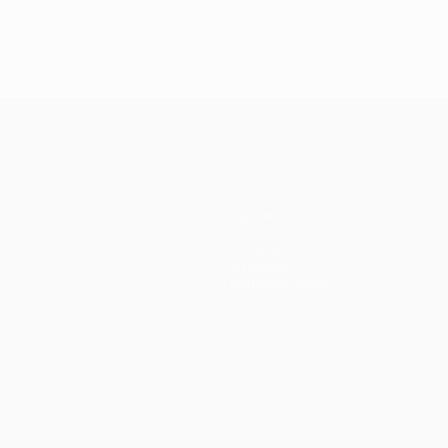
Équipes
Infos
Histoire
À propos
Boutique (clubs)
Português
العربية