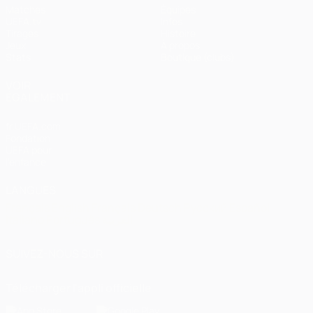
Matches
Équipes
UEFA.tv
Infos
Tirages
Histoire
Jeux
À propos
Stats
Boutique (clubs)
VOIR
ÉGALEMENT
fr.UEFA.com
Fondation
UEFA pour
l'enfance
LANGUES
Français
English
Français
Deutsch
Русский
Español
Italiano
Português
العربية
SUIVEZ-NOUS SUR
Télécharger l'appli officielle