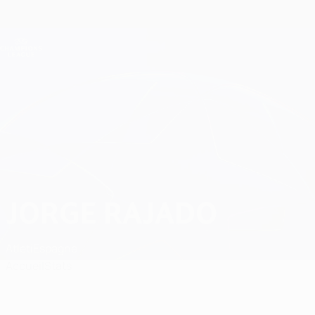
Passer
au
contenu
Champions League officielle
Obtenir
principal
Scores &amp; Fantasy foot en direct
UEFA Champions League
Jorge Rajado
JORGE RAJADO
Atleti
Espagne
Accueil
Stats