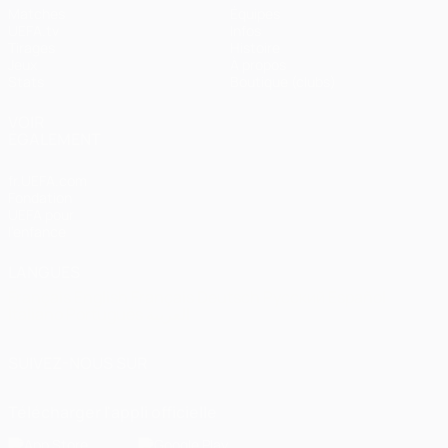
Matches
Équipes
UEFA.tv
Infos
Tirages
Histoire
Jeux
À propos
Stats
Boutique (clubs)
VOIR
ÉGALEMENT
fr.UEFA.com
Fondation
UEFA pour
l'enfance
LANGUES
Français
English
Français
Deutsch
Русский
Español
Italiano
Português
العربية
SUIVEZ-NOUS SUR
Télécharger l'appli officielle