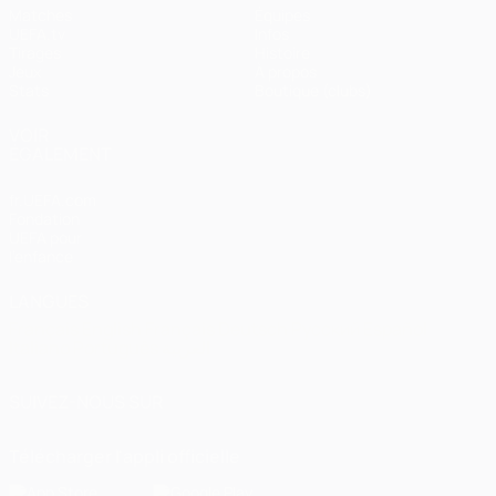
Matches
Équipes
UEFA.tv
Infos
Tirages
Histoire
Jeux
À propos
Stats
Boutique (clubs)
VOIR
ÉGALEMENT
fr.UEFA.com
Fondation
UEFA pour
l'enfance
LANGUES
Français
English
Français
Deutsch
Русский
Español
Italiano
Português
العربية
SUIVEZ-NOUS SUR
Télécharger l'appli officielle