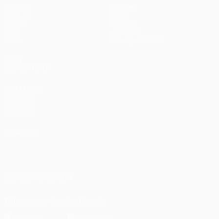
Matches
Équipes
UEFA.tv
Infos
Tirages
Histoire
Jeux
À propos
Stats
Boutique (clubs)
VOIR
ÉGALEMENT
fr.UEFA.com
Fondation
UEFA pour
l'enfance
LANGUES
Français
English
Français
Deutsch
Русский
Español
Italiano
Português
العربية
SUIVEZ-NOUS SUR
Télécharger l'appli officielle