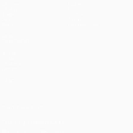
Matches
Équipes
UEFA.tv
Infos
Tirages
Histoire
Jeux
À propos
Stats
Boutique (clubs)
VOIR
ÉGALEMENT
fr.UEFA.com
Fondation
UEFA pour
l'enfance
LANGUES
Français
English
Français
Deutsch
Русский
Español
Italiano
Português
العربية
SUIVEZ-NOUS SUR
Télécharger l'appli officielle