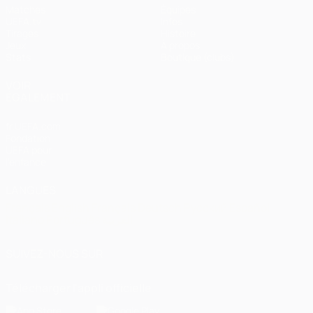
Matches
Équipes
UEFA.tv
Infos
Tirages
Histoire
Jeux
À propos
Stats
Boutique (clubs)
VOIR
ÉGALEMENT
fr.UEFA.com
Fondation
UEFA pour
l'enfance
LANGUES
Français
English
Français
Deutsch
Русский
Español
Italiano
Português
العربية
SUIVEZ-NOUS SUR
Télécharger l'appli officielle