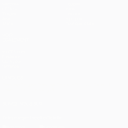
Matches
Équipes
UEFA.tv
Infos
Tirages
Histoire
Jeux
À propos
Stats
Boutique (clubs)
VOIR
ÉGALEMENT
fr.UEFA.com
Fondation
UEFA pour
l'enfance
LANGUES
Français
English
Français
Deutsch
Русский
Español
Italiano
Português
العربية
SUIVEZ-NOUS SUR
Télécharger l'appli officielle