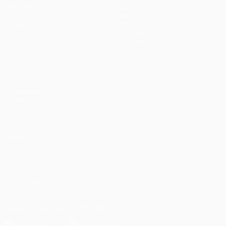
Matches
Équipes
UEFA.tv
Infos
Tirages
Histoire
Jeux
À propos
Stats
Boutique (clubs)
VOIR
ÉGALEMENT
fr.UEFA.com
Fondation
UEFA pour
l'enfance
LANGUES
Français
English
Français
Deutsch
Русский
Español
Italiano
Português
العربية
SUIVEZ-NOUS SUR
Télécharger l'appli officielle