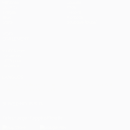
Matches
Équipes
UEFA.tv
Infos
Tirages
Histoire
Jeux
À propos
Stats
Boutique (clubs)
VOIR
ÉGALEMENT
fr.UEFA.com
Fondation
UEFA pour
l'enfance
LANGUES
Français
English
Français
Deutsch
Русский
Español
Italiano
Português
العربية
SUIVEZ-NOUS SUR
Télécharger l'appli officielle