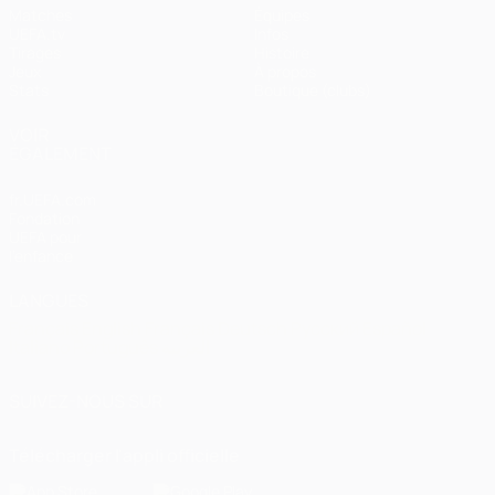
Matches
Équipes
UEFA.tv
Infos
Tirages
Histoire
Jeux
À propos
Stats
Boutique (clubs)
VOIR
ÉGALEMENT
fr.UEFA.com
Fondation
UEFA pour
l'enfance
LANGUES
Français
English
Français
Deutsch
Русский
Español
Italiano
Português
العربية
SUIVEZ-NOUS SUR
Télécharger l'appli officielle