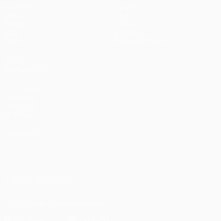
Matches
Équipes
UEFA.tv
Infos
Tirages
Histoire
Jeux
À propos
Stats
Boutique (clubs)
VOIR
ÉGALEMENT
fr.UEFA.com
Fondation
UEFA pour
l'enfance
LANGUES
Français
English
Français
Deutsch
Русский
Español
Italiano
Português
العربية
SUIVEZ-NOUS SUR
Télécharger l'appli officielle