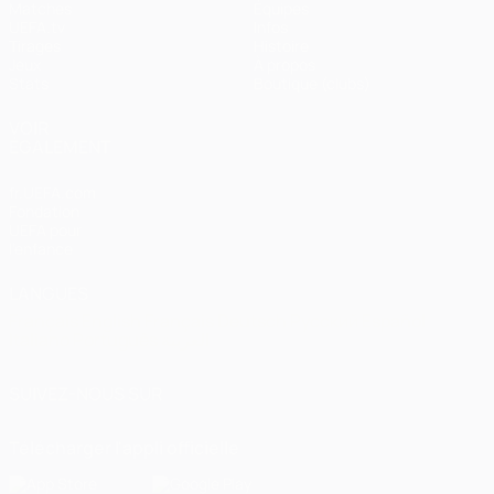
Matches
Équipes
UEFA.tv
Infos
Tirages
Histoire
Jeux
À propos
Stats
Boutique (clubs)
VOIR
ÉGALEMENT
fr.UEFA.com
Fondation
UEFA pour
l'enfance
LANGUES
Français
English
Français
Deutsch
Русский
Español
Italiano
Português
العربية
SUIVEZ-NOUS SUR
Télécharger l'appli officielle