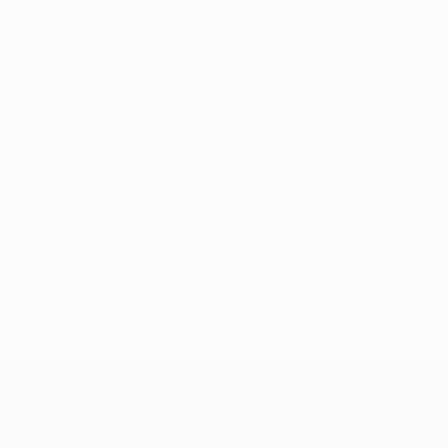
Cartons jaunes
Cartons rouges
UEFA Champions League