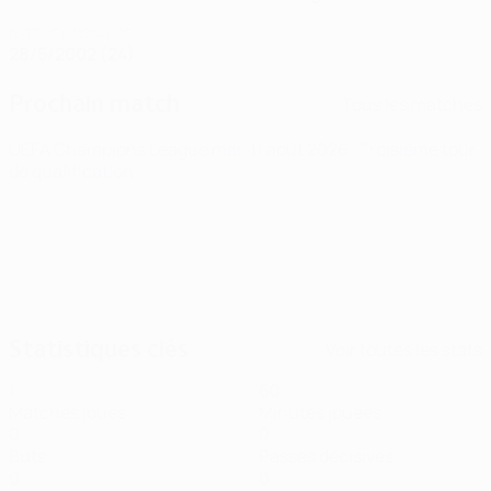
DATE DE NAISSANCE
28/5/2002 (24)
Prochain match
Tous les matches
UEFA Champions League
mar. 11 août 2026
· Troisième tour
de qualification
Statistiques clés
Voir toutes les stats
1
60
Matches joués
Minutes jouées
0
0
Buts
Passes décisives
0
0