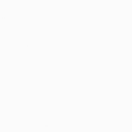
Matches
Équipes
UEFA.tv
Infos
Tirages
Histoire
Jeux
À propos
Stats
Boutique (clubs)
VOIR
ÉGALEMENT
fr.UEFA.com
Fondation
UEFA pour
l'enfance
LANGUES
Français
English
Français
Deutsch
Русский
Español
Italiano
Português
العربية
SUIVEZ-NOUS SUR
Télécharger l'appli officielle