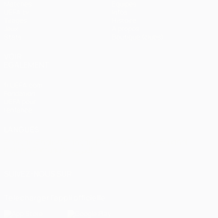
Matches
Équipes
UEFA.tv
Infos
Tirages
Histoire
Jeux
À propos
Stats
Boutique (clubs)
VOIR
ÉGALEMENT
fr.UEFA.com
Fondation
UEFA pour
l'enfance
LANGUES
Français
English
Français
Deutsch
Русский
Español
Italiano
Português
العربية
SUIVEZ-NOUS SUR
Télécharger l'appli officielle