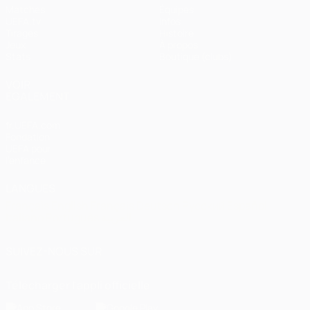
Matches
Équipes
UEFA.tv
Infos
Tirages
Histoire
Jeux
À propos
Stats
Boutique (clubs)
VOIR
ÉGALEMENT
fr.UEFA.com
Fondation
UEFA pour
l'enfance
LANGUES
Français
English
Français
Deutsch
Русский
Español
Italiano
Português
العربية
SUIVEZ-NOUS SUR
Télécharger l'appli officielle