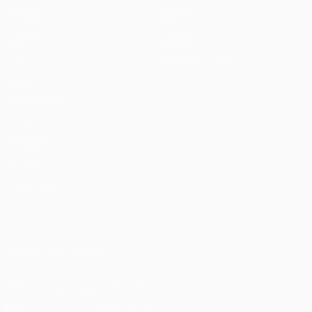
Matches
Équipes
UEFA.tv
Infos
Tirages
Histoire
Jeux
À propos
Stats
Boutique (clubs)
VOIR
ÉGALEMENT
fr.UEFA.com
Fondation
UEFA pour
l'enfance
LANGUES
Français
English
Français
Deutsch
Русский
Español
Italiano
Português
العربية
SUIVEZ-NOUS SUR
Télécharger l'appli officielle