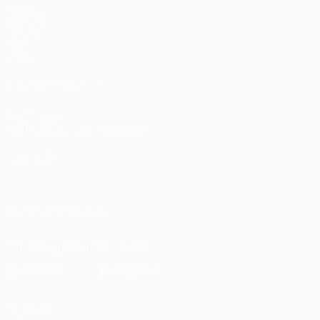
Matches
UEFA.tv
Tirages
Jeux
Stats
VOIR ÉGALEMENT
fr.UEFA.com
Fondation UEFA pour l'enfance
LANGUES
Français
English
Français
Deutsch
Русский
Español
Italiano
SUIVEZ-NOUS SUR
Télécharger l'appli officielle
Vie privée