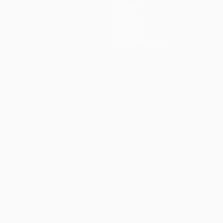
Équipes
Infos
Histoire
À propos
Boutique (clubs)
Português
العربية