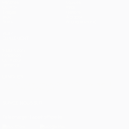
Matches
Équipes
UEFA.tv
Infos
Tirages
Histoire
Jeux
À propos
Stats
Boutique (clubs)
VOIR
ÉGALEMENT
fr.UEFA.com
Fondation
UEFA pour
l'enfance
LANGUES
Français
English
Français
Deutsch
Русский
Español
Italiano
Português
العربية
SUIVEZ-NOUS SUR
Télécharger l'appli officielle