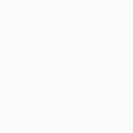
UEFA.tv
Infos
Tirages
Histoire
Jeux
À propos
Stats
Boutique (clubs)
VOIR
ÉGALEMENT
fr.UEFA.com
Fondation
UEFA pour
l'enfance
LANGUES
Français
English
Français
Deutsch
Русский
Español
Italiano
Português
العربية
SUIVEZ-NOUS SUR
Télécharger l'appli officielle