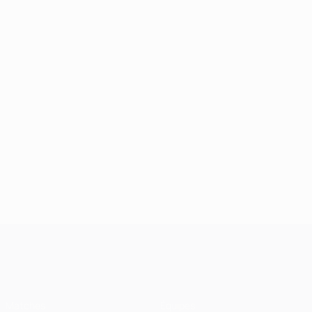
UEFA Champions League
Matches
Équipes