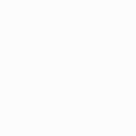
10/12/2000 (25)
Prochain match
Tous les matches
UEFA Champions League
mar. 11 août 2026
· Troisième tour
de qualification
Statistiques clés
Voir toutes les stats
1
44
Matches joués
Minutes jouées
0
0
Buts
Passes décisives
0
0
Cartons jaunes
Cartons rouges