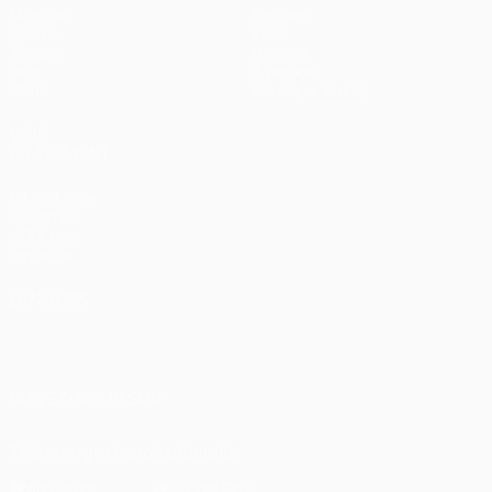
Matches
Équipes
UEFA.tv
Infos
Tirages
Histoire
Jeux
À propos
Stats
Boutique (clubs)
VOIR
ÉGALEMENT
fr.UEFA.com
Fondation
UEFA pour
l'enfance
LANGUES
Français
English
Français
Deutsch
Русский
Español
Italiano
Português
العربية
SUIVEZ-NOUS SUR
Télécharger l'appli officielle