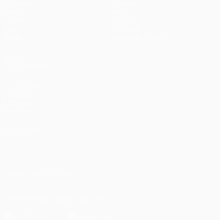
Matches
Équipes
UEFA.tv
Infos
Tirages
Histoire
Jeux
À propos
Stats
Boutique (clubs)
VOIR
ÉGALEMENT
fr.UEFA.com
Fondation
UEFA pour
l'enfance
LANGUES
Français
English
Français
Deutsch
Русский
Español
Italiano
Português
العربية
SUIVEZ-NOUS SUR
Télécharger l'appli officielle