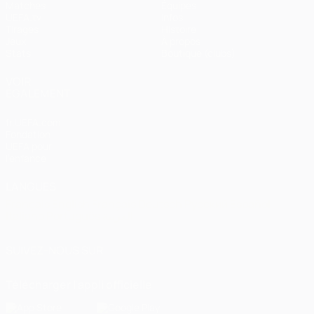
Matches
Équipes
UEFA.tv
Infos
Tirages
Histoire
Jeux
À propos
Stats
Boutique (clubs)
VOIR
ÉGALEMENT
fr.UEFA.com
Fondation
UEFA pour
l'enfance
LANGUES
Français
English
Français
Deutsch
Русский
Español
Italiano
Português
العربية
SUIVEZ-NOUS SUR
Télécharger l'appli officielle