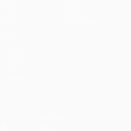
Matches
Équipes
UEFA.tv
Infos
Tirages
Histoire
Jeux
À propos
Stats
Boutique (clubs)
VOIR
ÉGALEMENT
fr.UEFA.com
Fondation
UEFA pour
l'enfance
LANGUES
Français
English
Français
Deutsch
Русский
Español
Italiano
Português
العربية
SUIVEZ-NOUS SUR
Télécharger l'appli officielle