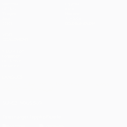
Matches
Équipes
UEFA.tv
Infos
Tirages
Histoire
Jeux
À propos
Stats
Boutique (clubs)
VOIR
ÉGALEMENT
fr.UEFA.com
Fondation
UEFA pour
l'enfance
LANGUES
Français
English
Français
Deutsch
Русский
Español
Italiano
Português
العربية
SUIVEZ-NOUS SUR
Télécharger l'appli officielle