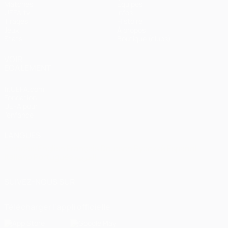
Matches
Équipes
UEFA.tv
Infos
Tirages
Histoire
Jeux
À propos
Stats
Boutique (clubs)
VOIR
ÉGALEMENT
fr.UEFA.com
Fondation
UEFA pour
l'enfance
LANGUES
Français
English
Français
Deutsch
Русский
Español
Italiano
Português
العربية
SUIVEZ-NOUS SUR
Télécharger l'appli officielle