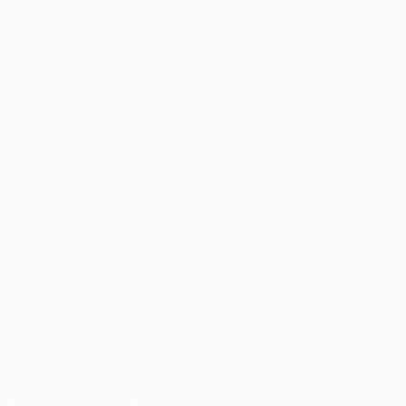
Matches
Équipes
UEFA.tv
Infos
Tirages
Histoire
Jeux
À propos
Stats
Boutique (clubs)
VOIR
ÉGALEMENT
fr.UEFA.com
Fondation
UEFA pour
l'enfance
LANGUES
Français
English
Français
Deutsch
Русский
Español
Italiano
Português
العربية
SUIVEZ-NOUS SUR
Télécharger l'appli officielle