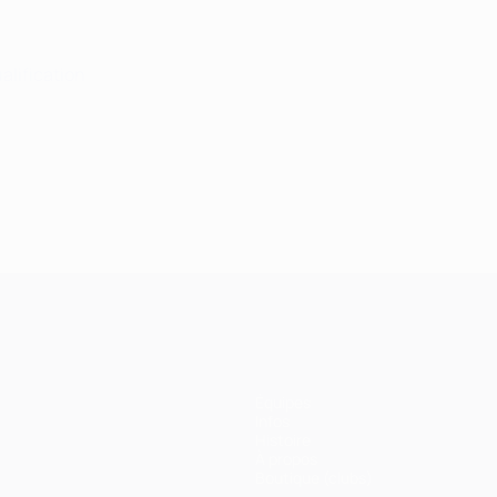
ualification
Équipes
Infos
Histoire
À propos
Boutique (clubs)