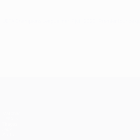
UEFA Champions League
mar. 7 juil. 2026
· Premier tour de q
UEFA Champions League
Matches
UEFA.tv
Tirages
Jeux
Stats