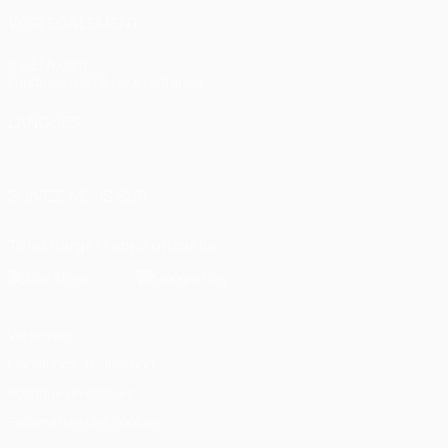
VOIR ÉGALEMENT
fr.UEFA.com
Fondation UEFA pour l'enfance
LANGUES
Français
English
Français
Deutsch
Русский
Español
Italiano
SUIVEZ-NOUS SUR
Télécharger l'appli officielle
Vie privée
Conditions d'utilisation
Politique de cookies
Paramètres des cookies