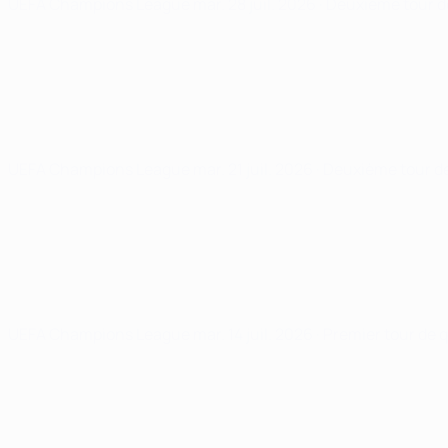
UEFA Champions League
mar. 28 juil. 2026
· Deuxième tour d
UEFA Champions League
mar. 21 juil. 2026
· Deuxième tour de
UEFA Champions League
mar. 14 juil. 2026
· Premier tour de 