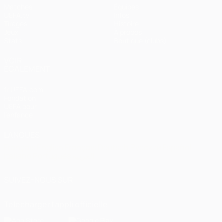
Matches
Équipes
UEFA.tv
Infos
Tirages
Histoire
Jeux
À propos
Stats
Boutique (clubs)
VOIR
ÉGALEMENT
fr.UEFA.com
Fondation
UEFA pour
l'enfance
LANGUES
Français
English
Français
Deutsch
Русский
Español
Italiano
Português
العربية
SUIVEZ-NOUS SUR
Télécharger l'appli officielle