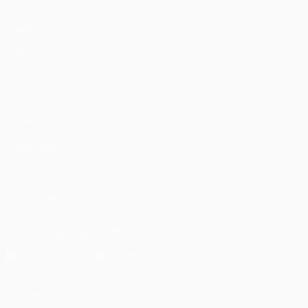
Matches
UEFA.tv
Tirages
Jeux
Stats
VOIR ÉGALEMENT
fr.UEFA.com
Fondation UEFA pour l'enfance
LANGUES
Français
English
Français
Deutsch
Русский
Español
Italiano
SUIVEZ-NOUS SUR
Télécharger l'appli officielle
Vie privée