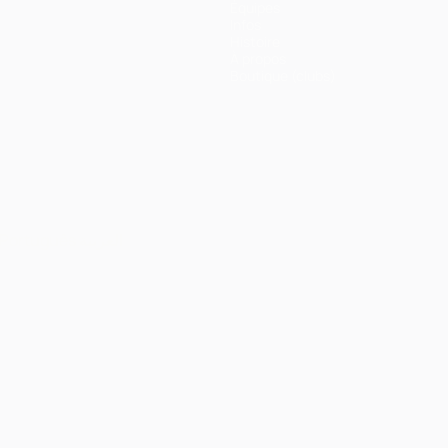
Équipes
Infos
Histoire
À propos
Boutique (clubs)
Português
العربية