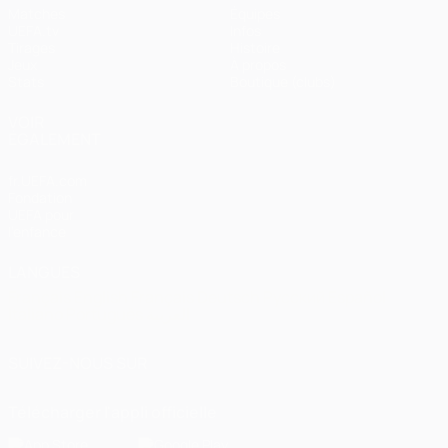
Matches
Équipes
UEFA.tv
Infos
Tirages
Histoire
Jeux
À propos
Stats
Boutique (clubs)
VOIR
ÉGALEMENT
fr.UEFA.com
Fondation
UEFA pour
l'enfance
LANGUES
Français
English
Français
Deutsch
Русский
Español
Italiano
Português
العربية
SUIVEZ-NOUS SUR
Télécharger l'appli officielle