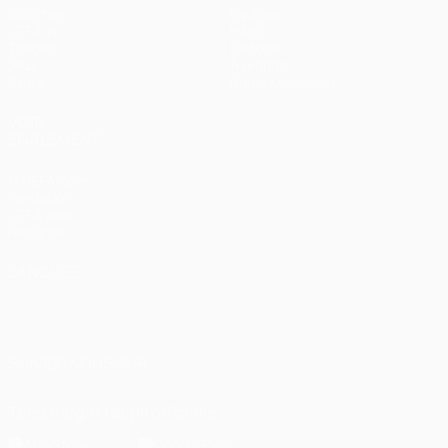
Matches
Équipes
UEFA.tv
Infos
Tirages
Histoire
Jeux
À propos
Stats
Boutique (clubs)
VOIR
ÉGALEMENT
fr.UEFA.com
Fondation
UEFA pour
l'enfance
LANGUES
Français
English
Français
Deutsch
Русский
Español
Italiano
Português
العربية
SUIVEZ-NOUS SUR
Télécharger l'appli officielle