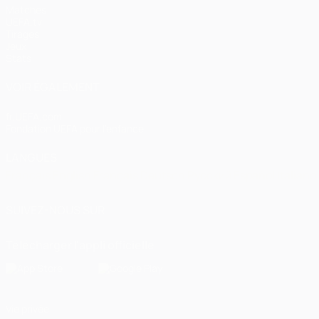
Matches
UEFA.tv
Tirages
Jeux
Stats
VOIR ÉGALEMENT
fr.UEFA.com
Fondation UEFA pour l'enfance
LANGUES
Français
English
Français
Deutsch
Русский
Español
Italiano
SUIVEZ-NOUS SUR
Télécharger l'appli officielle
Vie privée