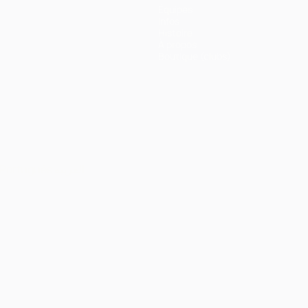
Équipes
Infos
Histoire
À propos
Boutique (clubs)
Português
العربية