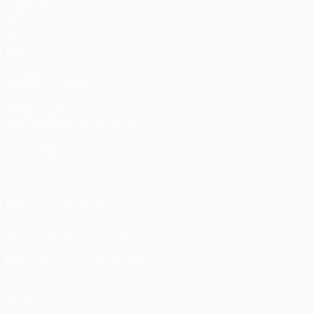
Matches
UEFA.tv
Tirages
Jeux
Stats
VOIR ÉGALEMENT
fr.UEFA.com
Fondation UEFA pour l'enfance
LANGUES
Français
English
Français
Deutsch
Русский
Español
Italiano
SUIVEZ-NOUS SUR
Télécharger l'appli officielle
Vie privée