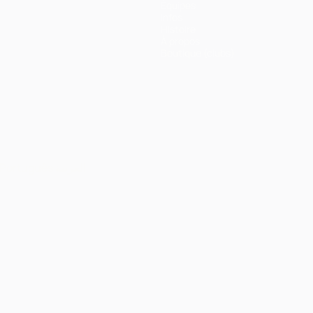
Équipes
Infos
Histoire
À propos
Boutique (clubs)
Português
العربية