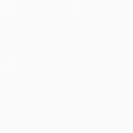
Matches
Équipes
UEFA.tv
Infos
Tirages
Histoire
Jeux
À propos
Stats
Boutique (clubs)
VOIR
ÉGALEMENT
fr.UEFA.com
Fondation
UEFA pour
l'enfance
LANGUES
Français
English
Français
Deutsch
Русский
Español
Italiano
Português
العربية
SUIVEZ-NOUS SUR
Télécharger l'appli officielle